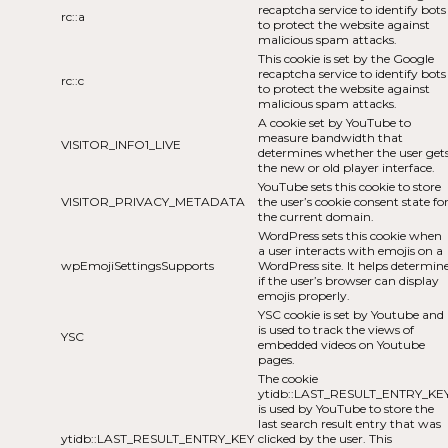
recaptcha service to identify bots
rc::a
to protect the website against
malicious spam attacks.
This cookie is set by the Google
recaptcha service to identify bots
rc::c
to protect the website against
malicious spam attacks.
A cookie set by YouTube to
measure bandwidth that
VISITOR_INFO1_LIVE
determines whether the user get
the new or old player interface.
YouTube sets this cookie to store
VISITOR_PRIVACY_METADATA
the user’s cookie consent state fo
the current domain.
WordPress sets this cookie when
a user interacts with emojis on a
wpEmojiSettingsSupports
WordPress site. It helps determin
if the user’s browser can display
emojis properly.
YSC cookie is set by Youtube and
is used to track the views of
YSC
embedded videos on Youtube
pages.
The cookie
ytidb::LAST_RESULT_ENTRY_KE
is used by YouTube to store the
last search result entry that was
ytidb::LAST_RESULT_ENTRY_KEY
clicked by the user. This