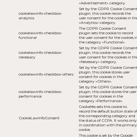
«Advertisement» category.
Set by the GDPR Cookie Consen
cookielawinfo-checkbox-
plugin, this cookie records the
analytics
user consent for the cookies in th
«Analytics» category.
The GDPR Cookie Consent
cookielawinfo-checkbox-
plugin sets the cookie to record
functional
the user consent for the cookies i
the category «Functional».
Set by the GDPR Cookie Consen
cookielawinfo-checkbox-
plugin, this cookie records the
necessary
user consent for the cookies in th
«Necessary» category.
Set by the GDPR Cookie Consen
plugin, this cookie stores user
cookielawinfo-checkbox-others
consent for cookies in the
category «Others».
Set by the GDPR Cookie Consen
cookielawinfo-checkbox-
plugin, this cookie stores the user
performance
consent for cookies in the
category «Performance».
CookieYes sets this cookie to
record the default button state of
the corresponding category and
CookieLawInfoConsent
the status of CCPA. It works only
in coordination with the primary
cookie.
This cookie is set by the Google